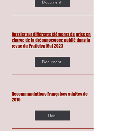
Document
Dossier sur différents éléments de prise en
charge de la drépanocytose publié dans la
revue du Praticien Mai 2023
Document
Recommandations Françaises adultes de
2015
Lien