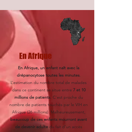
En Afrique
En Afrique, un enfant naît avec la
drépanocytose toutes les minutes
.
L’estimation du nombre total de malades
dans ce continent se situe entre
7 et 10
millions de patients
. C'est proche du
nombre de patients touchés par le VIH en
Afrique (26 millions). Malheureusement,
beaucoup de ces enfants mourront avant
de devenir adulte
du fait d’un accès