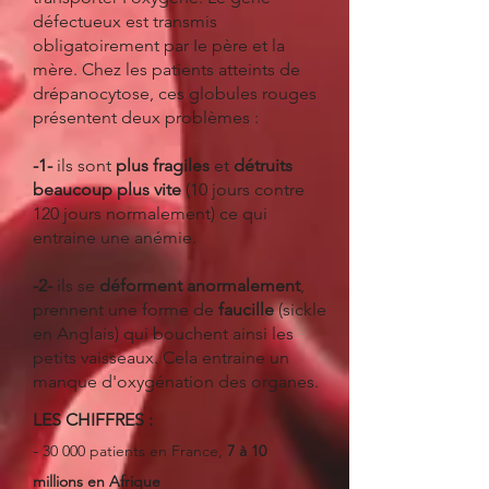
défectueux est transmis
obligatoirement par Ie père et la
mère. Chez les patients atteints de
drépanocytose, ces globules rouges
présentent deux problèmes :
-1-
ils sont
plus fragiles
et
détruits
beaucoup plus vite
(10 jours contre
120 jours normalement) ce qui
entraine une anémie.
-2-
ils se
déforment anormalement
,
prennent une forme de
faucille
(sickle
en Anglais) qui bouchent ainsi les
petits vaisseaux. Cela entraine un
manque d'oxygénation des organes.
LES CHIFFRES :
-
30 000 patients en France,
7 à 10
millions en Afrique