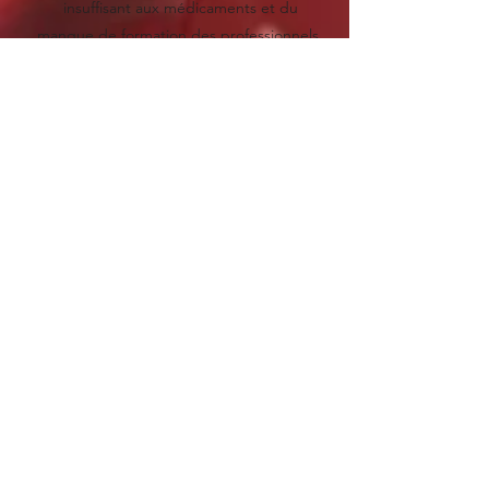
insuffisant aux médicaments et du
manque de formation des professionnels.
Les porteurs de la maladie, non malades,
et qui ignorent le plus souvent qu’ils ont
cette anomalie génétique, représentent
jusqu'à u
n tiers de la population dans les
pays d'Afrique sub-Saharienne
. Il y a donc
des centaines de millions de porteurs
sains de cette maladie en Afrique. Or un
couple dont chacun des membres est
porteur, a, à chaque grossesse,
un risque
sur quatre de donner naissance à un
enfant malade
.