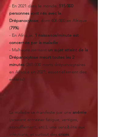
- En 2021 dans le monde,
515 000
personnes sont nés avec la
Drépanocytose
, dont 405 000 en Afrique
(
79%
)
- En Afrique,
1 naissance/minute est
concernée par la maladie
- Malheureusement
un sujet atteint de la
Drépanocytose meurt toutes les 2
minutes
(265 000 morts drépanocytaires
en Afrique en 2021, essentiellement des
enfants)
La maladie se manifeste par une
anémie
(pouvant entrainer fatigue, vertiges,
essoufflement, etc.), une sensibilité aux
infections, et surtout des
crises