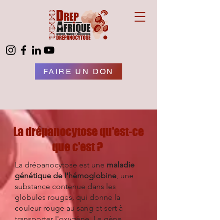
FAIRE UN DON
La drépanocytose qu'est-ce
que c'est ?
La drépanocytose est une
maladie
génétique de I'hémoglobine
, une
substance contenue dans les
globules rouges, qui donne la
couleur rouge au sang et sert à
transporter I'oxygène. Le gène