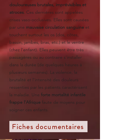
douloureuses brutales, imprévisibles et
atroces
. Ces dernières sont appelées
crises vaso-occlusives. Elles sont causées
par une
mauvaise circulation sanguine
et
touchent surtout les os (dos, côtes,
bassin, jambes, bras, etc.) et le ventre
(chez l'enfant). Elles peuvent être très
passagères ou au contraire s'installer
dans la durée (de quelques heures à
plusieurs semaines). La violence, la
brutalité et l’intensité des douleurs
ressenties par les patients caractérisent
la maladie. Une
forte mortalité infantile
frappe l’Afrique
faute de moyens pour
soigner ces enfants.
Fiches documentaires