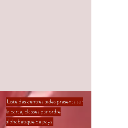
Liste des centres aides présents sur
la carte, classés par ordre
alphabétique de pays