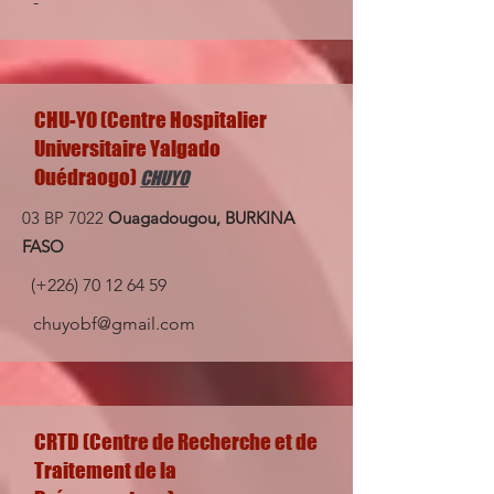
-
CHU-YO (Centre Hospitalier
Universitaire Yalgado
Ouédraogo)
CHUYO
03 BP 7022
Ouagadougou, BURKINA
FASO
(+226)
70 12 64 59
chuyobf@gmail.com
CRTD (Centre de Recherche et de
Traitement de la