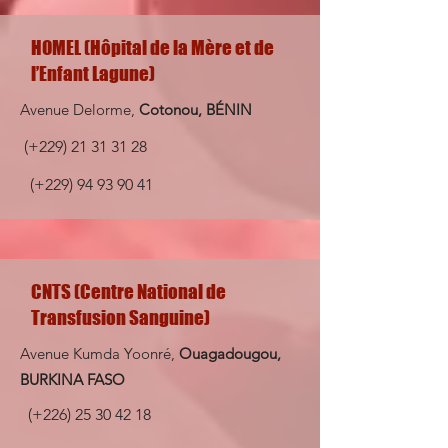
HOMEL (Hôpital de la Mère et de
l’Enfant Lagune)
Avenue Delorme,
Cotonou, BÉNIN
(+229)
21 31 31 28
(+229)
94 93 90 41
CNTS (Centre National de
Transfusion Sanguine)
Avenue Kumda Yoonré,
Ouagadougou,
BURKINA FASO
(+226)
25 30 42 18