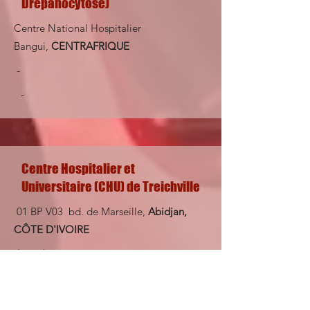
Drépanocytose)
Centre National Hospitalier
Bangui,
CENTRAFRIQUE
-
-
Centre Hospitalier et
Universitaire (CHU) de Treichville
01 BP V03 bd. de Marseille,
Abidjan,
CÔTE D'IVOIRE
(+225)
21 24 92 03
(+225)
21 25 65 70